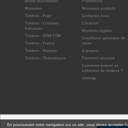
Billets touristiques
Promotions
Monnaies
Nouveaux produits
Timbres - Pays
Contactez-nous
Timbres - Colonies
Livraison
françaises
Mentions légales
Timbres - DOM-TOM
Conditions générales de
Timbres - France
vente
Timbres - Monaco
A propos
Timbres - Thématiques
Paiement sécurisé
Comment évaluer sa
collection de timbres ?
sitemap
En poursuivant votre navigation sur ce site, vous devez accepter l’ut