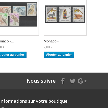
naco -...
Monaco -...
Monaco -..
00 €
2,00 €
2,00 €
jouter au panier
Ajouter au panier
Ajouter a
Nous suivre
Informations sur votre boutique