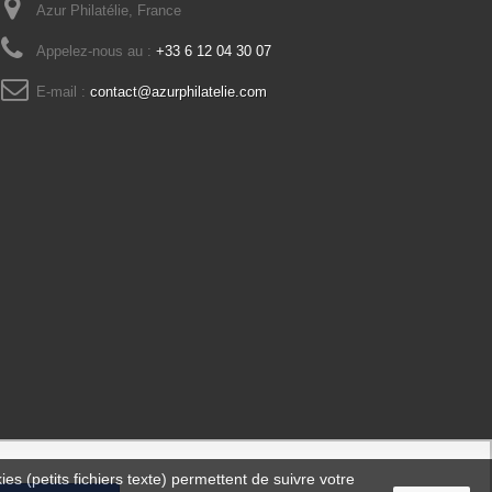
Azur Philatélie, France
Appelez-nous au :
+33 6 12 04 30 07
E-mail :
contact@azurphilatelie.com
es (petits fichiers texte) permettent de suivre votre