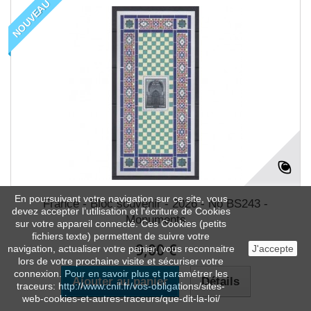
NOUVEAU
En poursuivant votre navigation sur ce site, vous
France - Bloc souvenir - 2026 - No BS243 -
devez accepter l’utilisation et l'écriture de Cookies
Monuments
sur votre appareil connecté. Ces Cookies (petits
fichiers texte) permettent de suivre votre
9,00 €
navigation, actualiser votre panier, vous reconnaitre
J'accepte
lors de votre prochaine visite et sécuriser votre
connexion. Pour en savoir plus et paramétrer les
Ajouter au panier
Détails
traceurs: http://www.cnil.fr/vos-obligations/sites-
web-cookies-et-autres-traceurs/que-dit-la-loi/