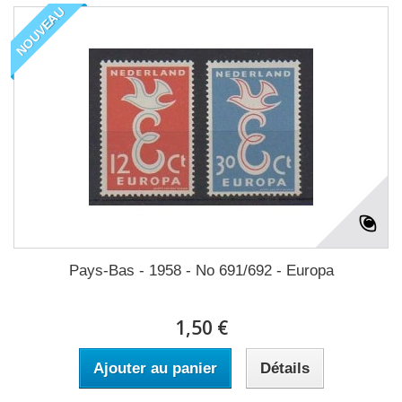
NOUVEAU
Pays-Bas - 1958 - No 691/692 - Europa
1,50 €
Ajouter au panier
Détails