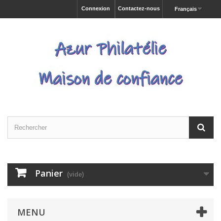
Connexion
Contactez-nous
Français
Panier
(vide)
MENU