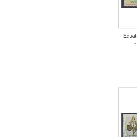
Équat
-