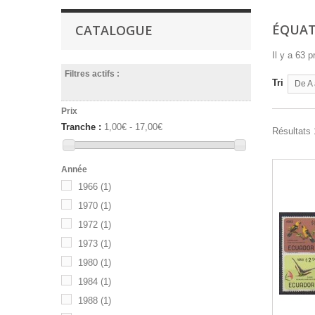
ÉQUA
CATALOGUE
Il y a 63 p
Filtres actifs :
Tri
De A 
Prix
Tranche :
1,00€ - 17,00€
Résultats 
Année
1966
(1)
1970
(1)
1972
(1)
1973
(1)
1980
(1)
1984
(1)
1988
(1)