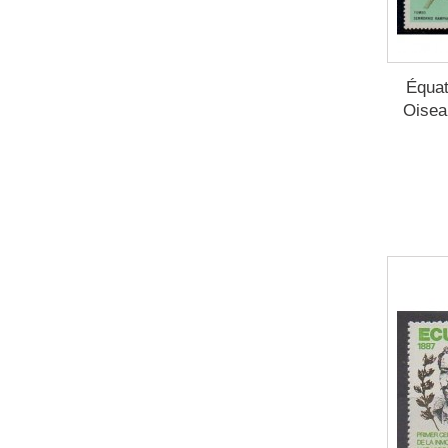
2007
(2)
2008
(2)
2009
(2)
Équat
2010
(3)
Oisea
2012
(4)
2013
(2)
2014
(5)
2015
(1)