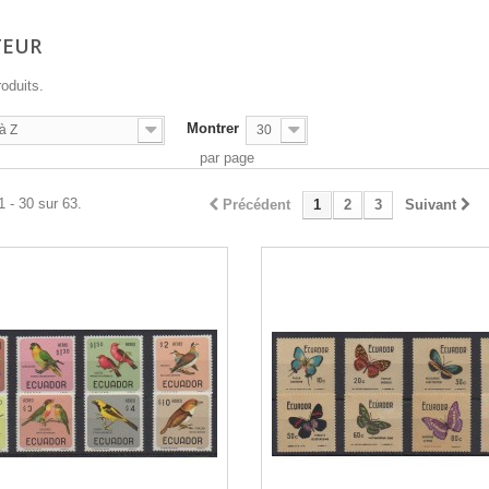
TEUR
roduits.
Montrer
à Z
30
par page
1 - 30 sur 63.
Précédent
1
2
3
Suivant