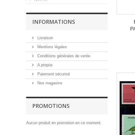
1990
(1)
1991
(2)
1992
(2)
INFORMATIONS
1993
(1)
P
1994
(1)
Livraison
1995
(1)
Mentions légales
1996
(1)
Conditions générales de vente
1997
(1)
A propos
1998
(1)
Paiement sécurisé
1999
(2)
Nos magasins
2000
(3)
2001
(2)
2002
(4)
PROMOTIONS
2003
(2)
2004
(4)
Aucun produit en promotion en ce moment.
2005
(3)
2006
(4)