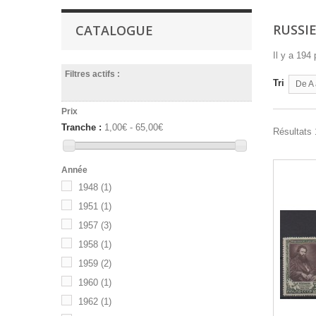
RUSSI
CATALOGUE
Il y a 194 
Filtres actifs :
Tri
De A 
Prix
Tranche :
1,00€ - 65,00€
Résultats 
Année
1948
(1)
1951
(1)
1957
(3)
1958
(1)
1959
(2)
1960
(1)
1962
(1)