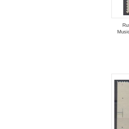
1988
(2)
1989
(2)
1990
(1)
Ru
1991
(7)
Musiq
1992
(4)
1993
(3)
1995
(4)
1996
(3)
1997
(2)
1998
(2)
1999
(1)
2000
(2)
2001
(2)
2002
(9)
2003
(8)
2004
(11)