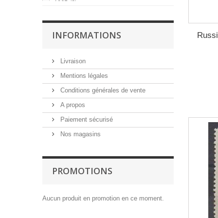
1965
(2)
1966
(2)
1967
(4)
INFORMATIONS
Russi
1968
(3)
1969
(4)
Livraison
1970
(1)
Mentions légales
1971
(1)
Conditions générales de vente
1972
(3)
A propos
1973
(1)
Paiement sécurisé
1974
(2)
Nos magasins
1977
(1)
1978
(1)
1979
(3)
PROMOTIONS
1981
(1)
1982
(5)
Aucun produit en promotion en ce moment.
1984
(1)
1985
(3)