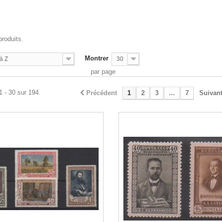
E
produits.
Montrer
à Z
30
par page
1 - 30 sur 194.
Précédent
1
2
3
...
7
Suivan