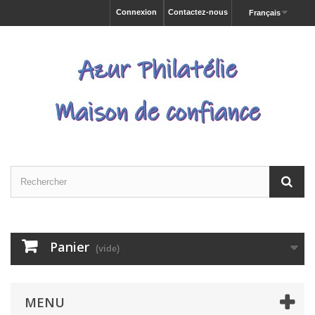
Connexion
Contactez-nous
Français
Panier
(vide)
MENU