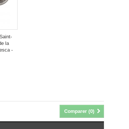
Saint-
de la
esca -
Comparer (
0
)