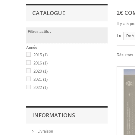
2€ CO
CATALOGUE
Il y a 5 pr
Filtres actifs :
Tri
De A 
Année
2015
(1)
Résultats 1
2016
(1)
2020
(1)
2021
(1)
2022
(1)
INFORMATIONS
Livraison