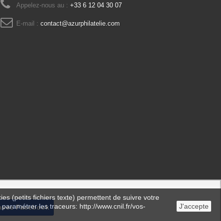
Appelez-nous au :
+33 6 12 04 30 07
E-mail :
contact@azurphilatelie.com
es (petits fichiers texte) permettent de suivre votre
 paramétrer les traceurs: http://www.cnil.fr/vos-
J'accepte
avec Facebook