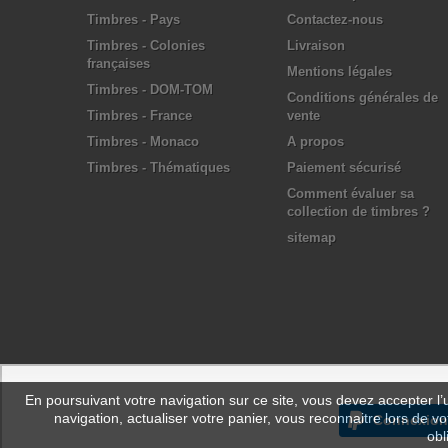
Timbres - Pays
Contactez-nous
Timbres - Colonies
Livraison
françaises
Mentions légales
Timbres - DOM-TOM
Conditions générales de
Timbres - France
vente
Timbres - Monaco
A propos
Timbres - Thématiques
Paiement sécurisé
Comment évaluer sa
collection de timbres ?
sitemap
En poursuivant votre navigation sur ce site, vous devez accepter l’ut
navigation, actualiser votre panier, vous reconnaitre lors de vo
Connexion
obl