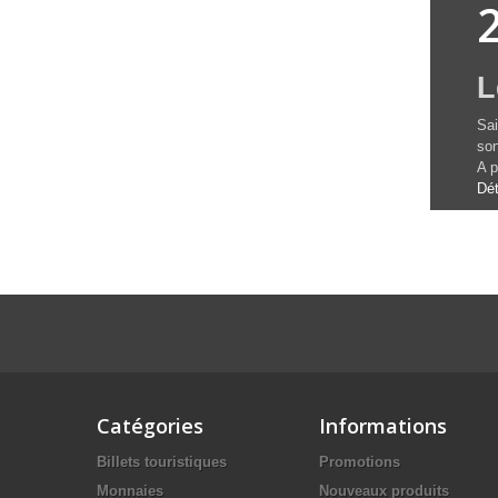
L
Sai
son
A p
Dét
Catégories
Informations
Billets touristiques
Promotions
Monnaies
Nouveaux produits