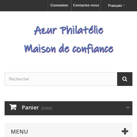
Connexion
Contactez-nous
Français
Panier
(vide)
MENU