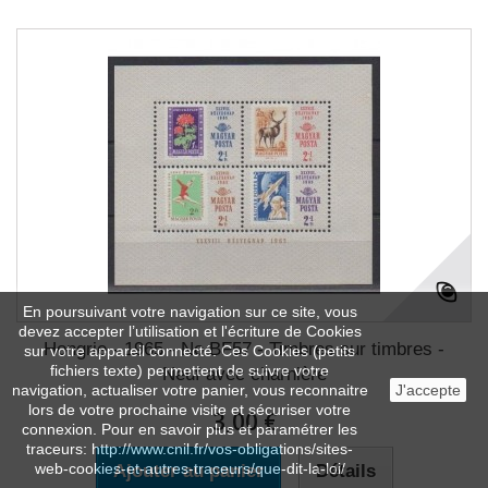
En poursuivant votre navigation sur ce site, vous
devez accepter l’utilisation et l'écriture de Cookies
Hongrie - 1965 - No BF57 - Timbres sur timbres -
sur votre appareil connecté. Ces Cookies (petits
fichiers texte) permettent de suivre votre
Neuf avec charnière
navigation, actualiser votre panier, vous reconnaitre
J'accepte
lors de votre prochaine visite et sécuriser votre
3,00 €
connexion. Pour en savoir plus et paramétrer les
traceurs: http://www.cnil.fr/vos-obligations/sites-
web-cookies-et-autres-traceurs/que-dit-la-loi/
Ajouter au panier
Détails