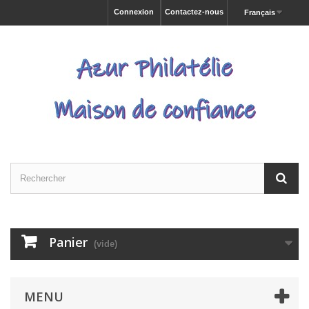
Connexion
Contactez-nous
Français
Panier
(vide)
MENU