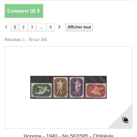
Comparer (
0
)
1
2
3
...
6
Afficher tout
Résultats 1 - 30 sur 166.
Hongrie - 1940 - No 562/565 - Oblitérés