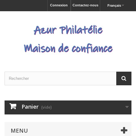
Connexion
Contactez-nous
Français
Panier
(vide)
MENU