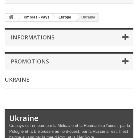
Timbres - Pays
Europe
Ukraine
INFORMATIONS
PROMOTIONS
UKRAINE
Ukraine
Ce pays est entouré par la Moldavie et la Roumanie à l'ouest, par la
Pologne et la Biélorussie au nord-ouest, par la Russie à l'est. Il est
baigné au sud par la mer d'Azov et la Mer Noire.