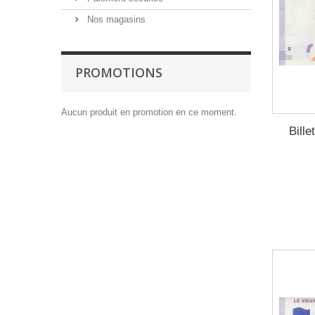
Sites - Grottes
(18)
Nos magasins
Sites - Villes
(112)
Sport
(8)
Transports
(35)
PROMOTIONS
Aucun produit en promotion en ce moment.
Bille