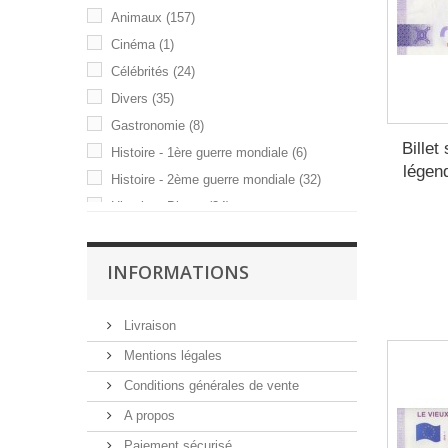
Lettonie
(3)
Animaux
(157)
Monaco
(8)
Cinéma
(1)
Portugal
(6)
Célébrités
(24)
Slovaquie
(2)
Divers
(35)
Slovaquie
(1)
Gastronomie
(8)
Suisse
(3)
Billet
Histoire - 1ère guerre mondiale
(6)
légen
Histoire - 2ème guerre mondiale
(32)
Histoire - Divers
(34)
Histoire - Napoléon
(8)
Monuments - Châteaux
(75)
INFORMATIONS
Monuments - Divers
(87)
Monuments - Eglises
(97)
Livraison
Musées
(18)
Mentions légales
Parcs d'attraction
(39)
Conditions générales de vente
Parcs et jardins
(3)
A propos
Sites - Divers
(68)
Paiement sécurisé