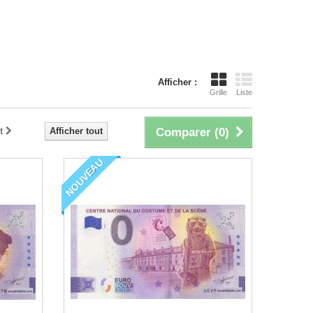
Afficher :
Grille
Liste
t
Afficher tout
Comparer (
0
)
NOUVEAU