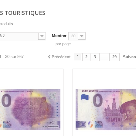
TS TOURISTIQUES
produits.
Montrer
à Z
30
par page
1 - 30 sur 867.
Précédent
1
2
3
...
29
Suivan