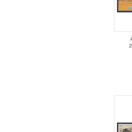
Kenya
(1)
Kirghizistan
(1)
Koweït
(1)
Lettonie
(1)
Liberia
(2)
2
Libye
(1)
Lituanie
(3)
Luxembourg
(1)
Macao
(2)
Madagascar
(3)
Malaisie
(3)
Maldives
(3)
Malte
(1)
Man (Ile de)
(1)
Man (Ile de)
(1)
Mauritanie
(1)