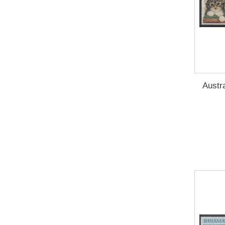
Mexique
(1)
Moldavie
(2)
Monaco
(4)
Mongolie
(1)
Montserrat
(2)
Mozambique
(3)
Austr
Nations Unies (ONU - Genève)
(3)
Nations Unies (ONU - New-York)
(4)
Nations Unies (ONU - Vienne)
(4)
Niger
(1)
Norvège
(2)
Nouvelle-Calédonie
(2)
Nouvelles Hébrides
(1)
Ouganda
(3)
Ouzbékistan
(2)
Palau
(4)
Pays-Bas
(4)