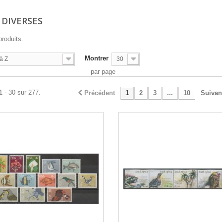
S DIVERSES
produits.
Montrer
à Z
30
par page
1 - 30 sur 277.
Précédent
1
2
3
...
10
Suivan