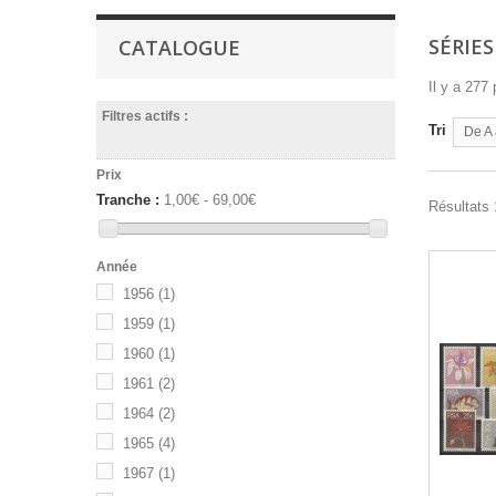
SÉRIE
CATALOGUE
Il y a 277 
Filtres actifs :
Tri
De A 
Prix
Tranche :
1,00€ - 69,00€
Résultats 
Année
1956
(1)
1959
(1)
1960
(1)
1961
(2)
1964
(2)
1965
(4)
1967
(1)