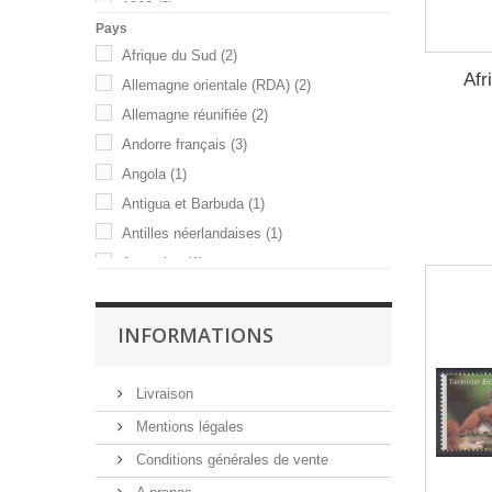
1968
(2)
Pays
1970
(1)
Afrique du Sud
(2)
1971
(2)
Afr
Allemagne orientale (RDA)
(2)
1972
(2)
Allemagne réunifiée
(2)
1973
(1)
Andorre français
(3)
1974
(3)
Angola
(1)
1975
(2)
Antigua et Barbuda
(1)
1976
(1)
Antilles néerlandaises
(1)
1977
(6)
Argentine
(1)
1978
(8)
Australie
(4)
1979
(7)
Bahamas
(2)
INFORMATIONS
1980
(3)
Bangladesh
(2)
1981
(2)
Barbade
(1)
1982
(2)
Livraison
Barbuda
(1)
1984
(5)
Mentions légales
Belgique
(1)
1985
(1)
Conditions générales de vente
Botswana
(2)
1986
(5)