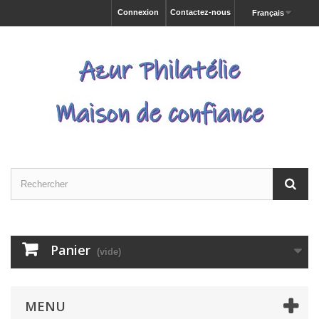
Connexion
Contactez-nous
Français
Panier
(vide)
MENU