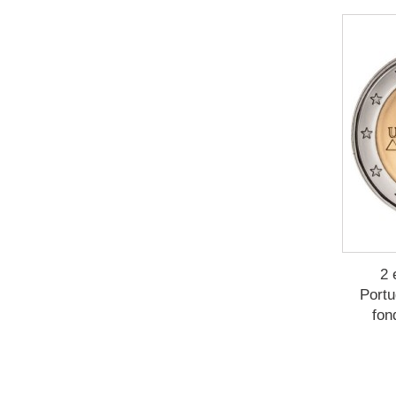
2 
Portu
fon