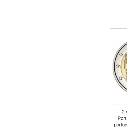
2 
Port
portug