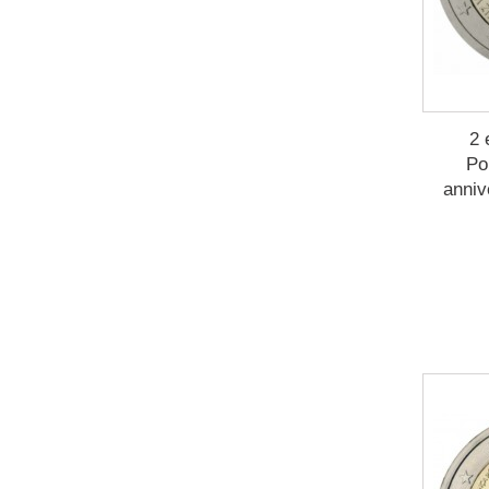
2 
Po
anniv