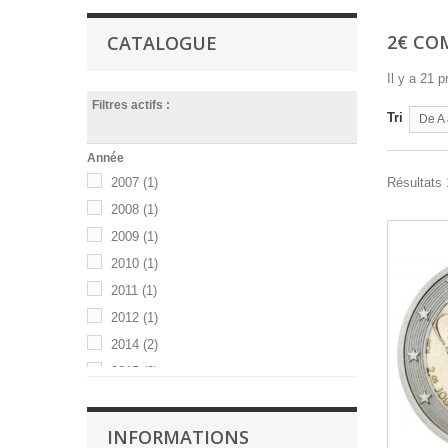
2€ CO
CATALOGUE
Il y a 21 p
Filtres actifs :
Tri
De A 
Année
2007
(1)
Résultats 
2008
(1)
2009
(1)
2010
(1)
2011
(1)
2012
(1)
2014
(2)
2015
(2)
2016
(1)
2017
(2)
INFORMATIONS