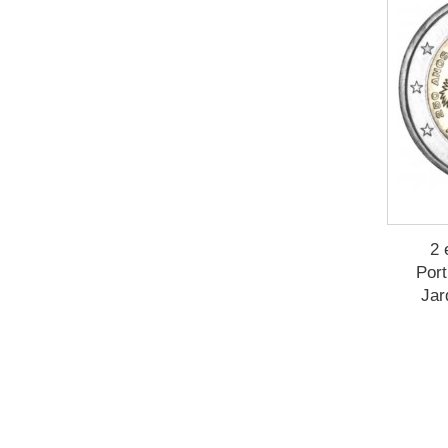
2 
Port
Jar