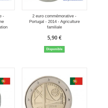
e -
2 euro commémorative -
ème
Portugal - 2014 - Agriculture
ution
familiale
5,90 €
Disponible