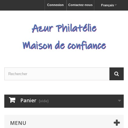
Connexion
Contactez-nous
Français
Panier
(vide)
MENU