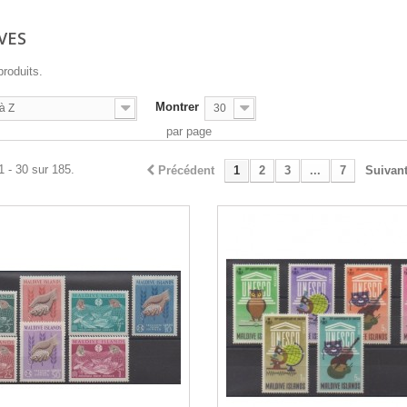
IVES
produits.
Montrer
à Z
30
par page
1 - 30 sur 185.
Précédent
1
2
3
...
7
Suivan