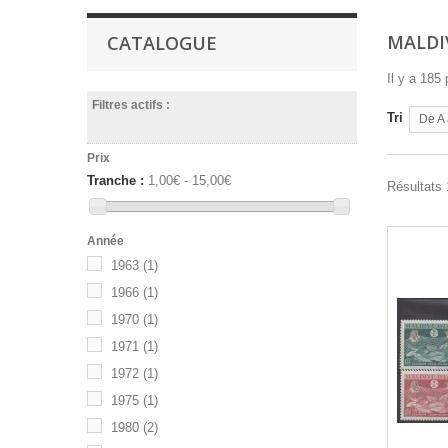
MALD
CATALOGUE
Il y a 185 
Filtres actifs :
Tri
De A 
Prix
Tranche :
1,00€ - 15,00€
Résultats 
Année
1963
(1)
1966
(1)
1970
(1)
1971
(1)
1972
(1)
1975
(1)
1980
(2)