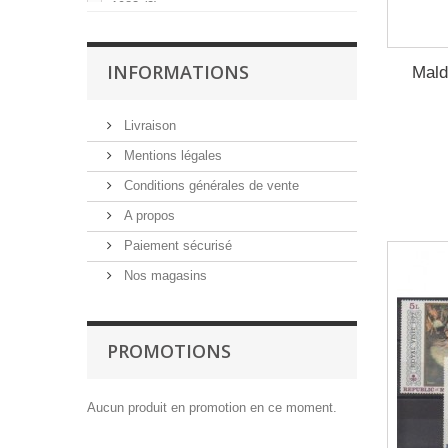
1983
(2)
1985
(3)
1986
(3)
INFORMATIONS
Mald
1987
(2)
1989
(1)
Livraison
1990
(1)
Mentions légales
1991
(2)
Conditions générales de vente
1992
(8)
A propos
1993
(4)
Paiement sécurisé
1994
(3)
Nos magasins
1995
(6)
1996
(3)
1997
(1)
PROMOTIONS
1998
(2)
1999
(5)
Aucun produit en promotion en ce moment.
2000
(2)
2002
(2)