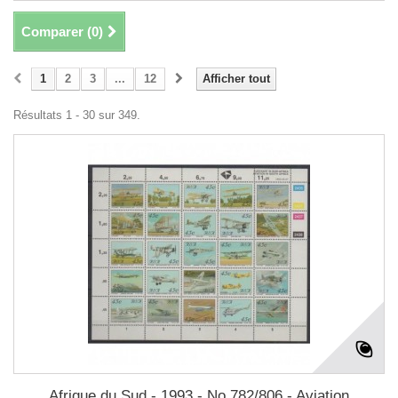
Comparer (
0
)
1
2
3
...
12
Afficher tout
Résultats 1 - 30 sur 349.
Afrique du Sud - 1993 - No 782/806 - Aviation