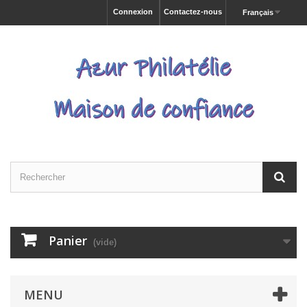
Connexion
Contactez-nous
Français
Panier
(vide)
MENU