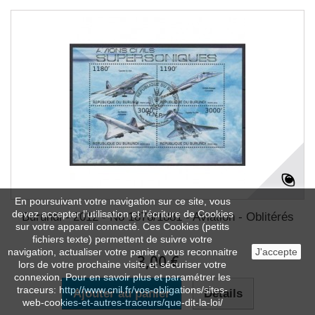
En poursuivant votre navigation sur ce site, vous
devez accepter l’utilisation et l'écriture de Cookies
Burundi - 2012 - No 1878/1881 - Aviation - Oblitérés
sur votre appareil connecté. Ces Cookies (petits
fichiers texte) permettent de suivre votre
navigation, actualiser votre panier, vous reconnaitre
J'accepte
3,00 €
lors de votre prochaine visite et sécuriser votre
connexion. Pour en savoir plus et paramétrer les
traceurs: http://www.cnil.fr/vos-obligations/sites-
Ajouter au panier
Détails
web-cookies-et-autres-traceurs/que-dit-la-loi/