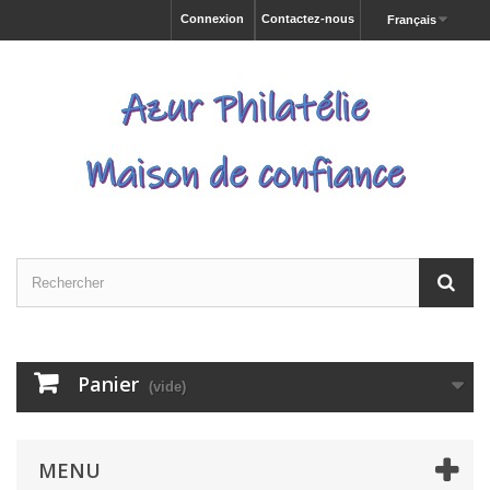
Connexion
Contactez-nous
Français
Panier
(vide)
MENU