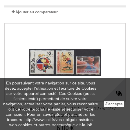
Ajouter au comparateur
En poursuivant votre navigation sur ce site, vous
devez accepter l’utilisation et l'écriture de Cookies
sur votre appareil connecté. Ces Cookies (petits
fichiers texte) permettent de suivre votre
navigation, actualiser votre panier, vous reconnaitre
J'accepte
Dominicaine (République) - 1997 - No 1275/1277 -
lors de votre prochaine visite et sécuriser votre
connexion. Pour en savoir plus et paramétrer les
Sports divers
traceurs: http://www.cnil.fr/vos-obligations/sites-
web-cookies-et-autres-traceurs/que-dit-la-loi/
6,00 €