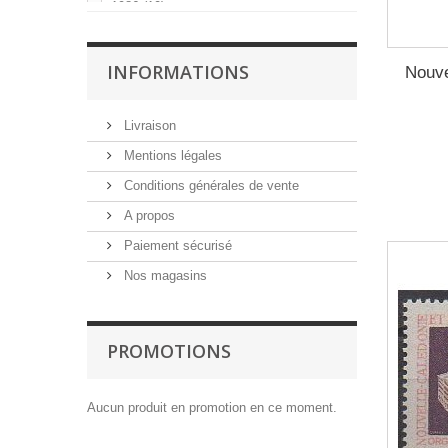
1986
(10)
1987
(1)
1988
(6)
INFORMATIONS
Nouve
1989
(9)
1990
(6)
Livraison
1991
(11)
Mentions légales
1992
(2)
Conditions générales de vente
1993
(3)
A propos
1994
(5)
Paiement sécurisé
1995
(10)
Nos magasins
1996
(14)
1997
(11)
1998
(10)
PROMOTIONS
1999
(13)
2000
(12)
Aucun produit en promotion en ce moment.
2001
(14)
2002
(8)