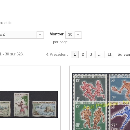
E
produits.
Montrer
à Z
30
par page
1 - 30 sur 328.
Précédent
1
2
3
...
11
Suivan