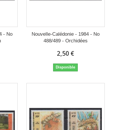
4 - No
Nouvelle-Calédonie - 1984 - No
n
488/489 - Orchidées
2,50 €
Disponible