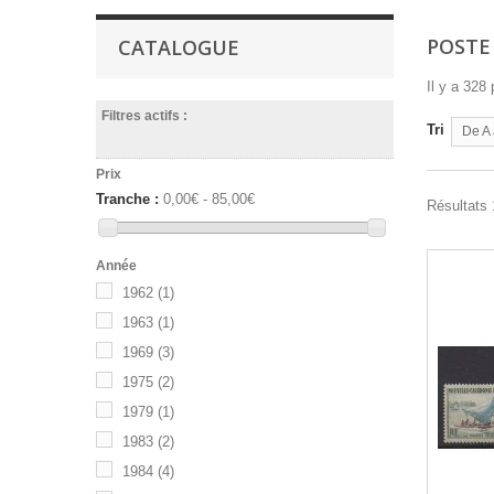
POST
CATALOGUE
Il y a 328 
Filtres actifs :
Tri
De A 
Prix
Tranche :
0,00€ - 85,00€
Résultats 
Année
1962
(1)
1963
(1)
1969
(3)
1975
(2)
1979
(1)
1983
(2)
1984
(4)