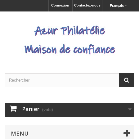
Connexion
Contactez-nous
Français
Panier
(vide)
MENU