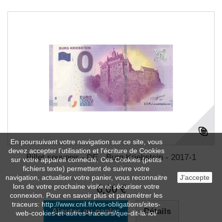
En poursuivant votre navigation sur ce site, vous
devez accepter l’utilisation et l'écriture de Cookies
Billet souvenir - DE - Burg Kriebstein - 2017-1
sur votre appareil connecté. Ces Cookies (petits
fichiers texte) permettent de suivre votre
navigation, actualiser votre panier, vous reconnaitre
J'accepte
6,00 €
lors de votre prochaine visite et sécuriser votre
connexion. Pour en savoir plus et paramétrer les
traceurs: http://www.cnil.fr/vos-obligations/sites-
Ajouter au panier
Détails
web-cookies-et-autres-traceurs/que-dit-la-loi/