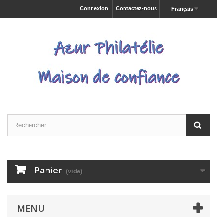
Connexion
Contactez-nous
Français
Panier
(vide)
MENU