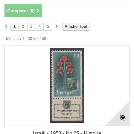
Comparer (
0
)
1
2
3
4
5
Afficher tout
Résultats 1 - 30 sur 148.
Israël - 1953 - No 65 - Histoire