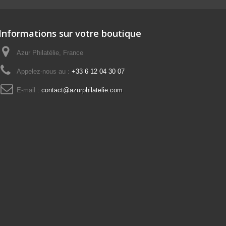
Informations sur votre boutique
Azur Philatélie, France
Appelez-nous au :
+33 6 12 04 30 07
E-mail :
contact@azurphilatelie.com