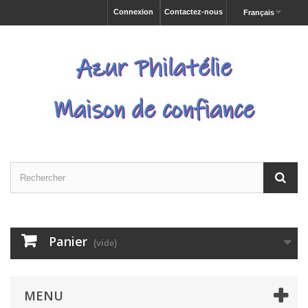
Connexion
Contactez-nous
Français
Panier
(vide)
MENU