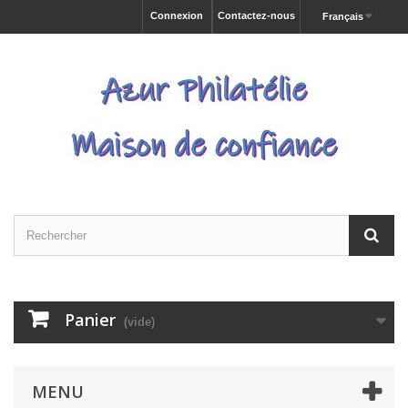
Connexion
Contactez-nous
Français
Panier
(vide)
MENU