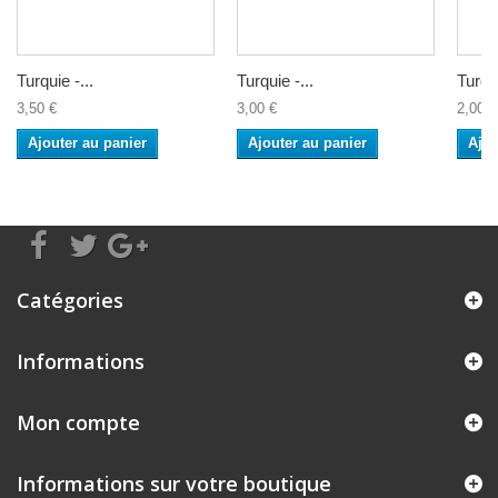
Turquie -...
Turquie -...
Turqui
3,50 €
3,00 €
2,00 €
Ajouter au panier
Ajouter au panier
Ajou
Catégories
Informations
Mon compte
Informations sur votre boutique