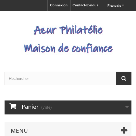
Connexion
Contactez-nous
Français
Panier
(vide)
MENU