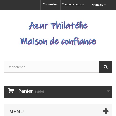
Connexion
Contactez-nous
Français
Panier
(vide)
MENU