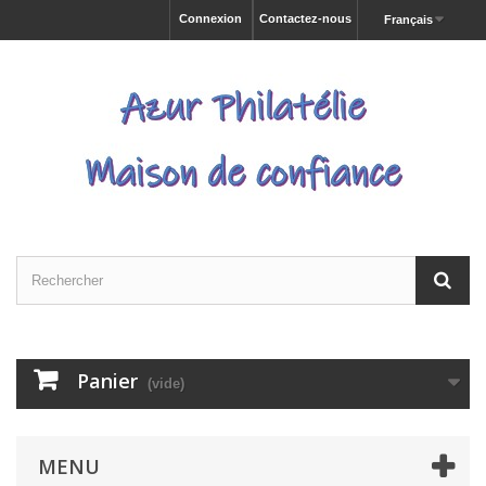
Connexion
Contactez-nous
Français
Panier
(vide)
MENU