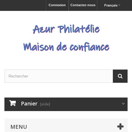
Connexion
Contactez-nous
Français
Panier
(vide)
MENU