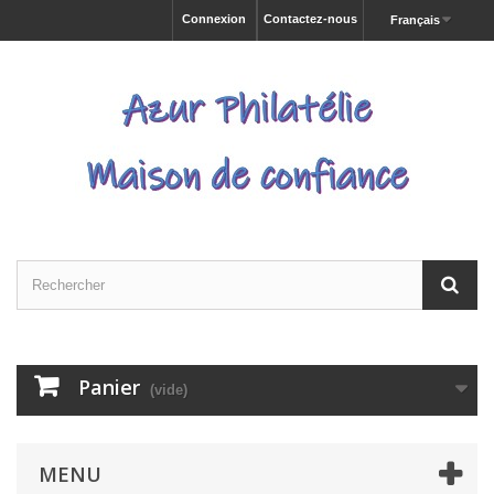
Connexion
Contactez-nous
Français
Panier
(vide)
MENU