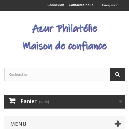
Connexion
Contactez-nous
Français
Panier
(vide)
MENU