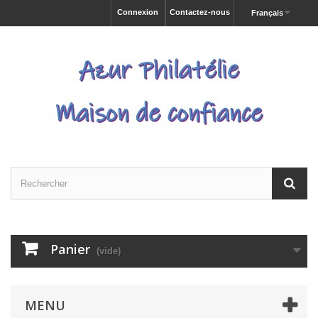
Connexion
Contactez-nous
Français
Panier
(vide)
MENU