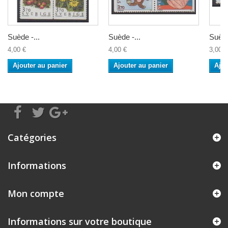
Suède -...
Suède -...
Suède
4,00 €
4,00 €
3,00 €
Ajouter au panier
Ajouter au panier
Ajou
Catégories
Informations
Mon compte
Informations sur votre boutique