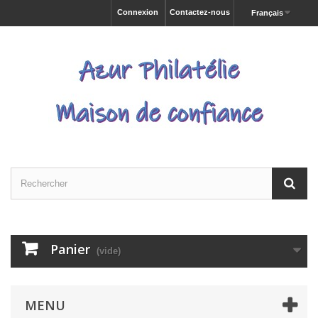
Connexion
Contactez-nous
Français
Panier
(vide)
MENU