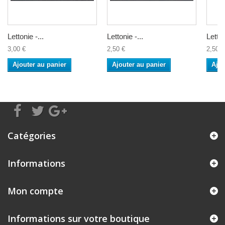
Lettonie -...
Lettonie -...
Letton
3,00 €
2,50 €
2,50 €
Ajouter au panier
Ajouter au panier
Ajou
Catégories
Informations
Mon compte
Informations sur votre boutique