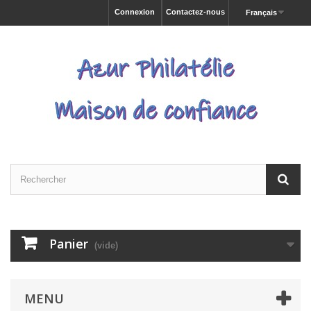
Connexion
Contactez-nous
Français
Panier
(vide)
MENU