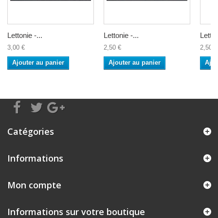
Lettonie -...
Lettonie -...
Letton
3,00 €
2,50 €
2,50 €
Ajouter au panier
Ajouter au panier
Ajou
Catégories
Informations
Mon compte
Informations sur votre boutique