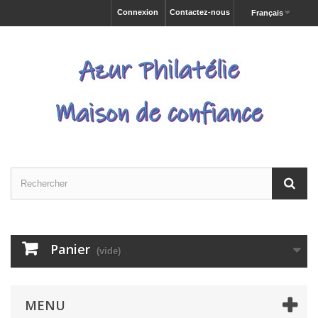
Connexion
Contactez-nous
Français
Panier
(vide)
MENU