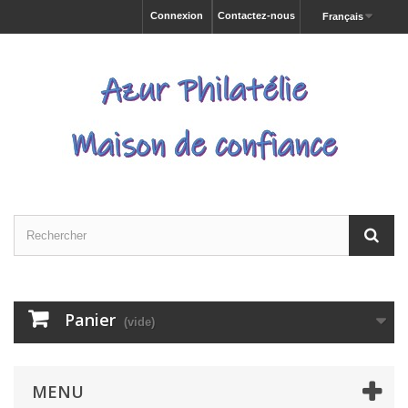
Connexion
Contactez-nous
Français
Panier
(vide)
MENU