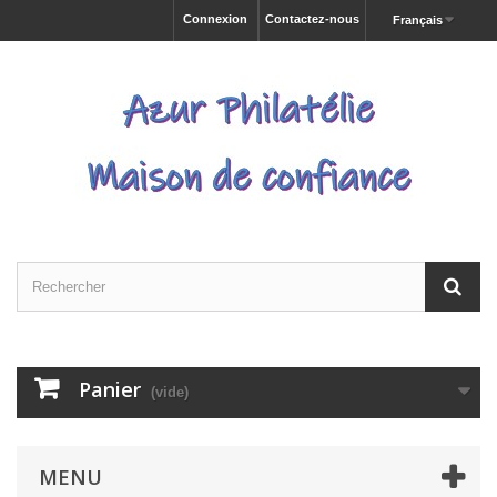
Connexion
Contactez-nous
Français
Panier
(vide)
MENU