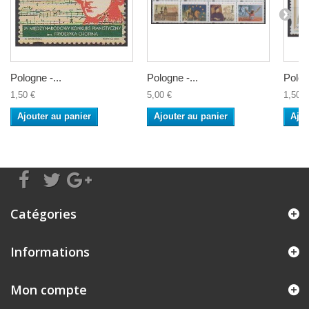
Pologne -...
Pologne -...
Pologn
1,50 €
5,00 €
1,50 €
Ajouter au panier
Ajouter au panier
Ajou
Catégories
Informations
Mon compte