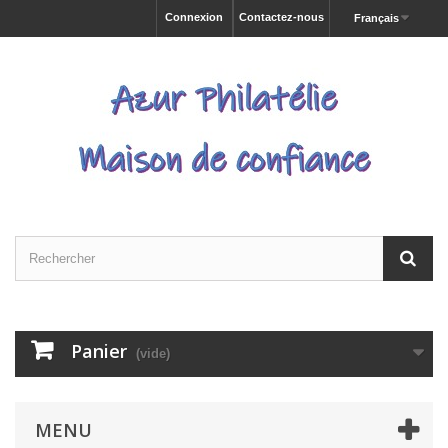
Connexion
Contactez-nous
Français
Panier
(vide)
MENU