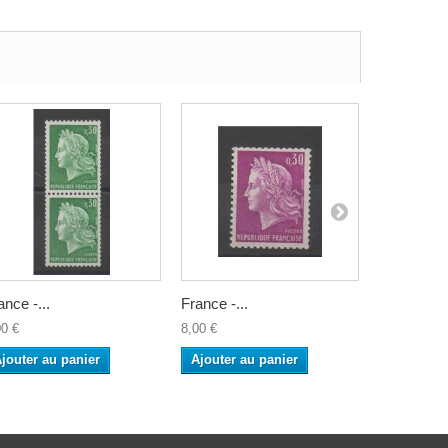
ance -...
France -...
France -...
00 €
8,00 €
25,00 €
jouter au panier
Ajouter au panier
Ajouter a