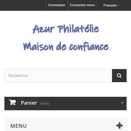
Connexion
Contactez-nous
Français
Panier
(vide)
MENU