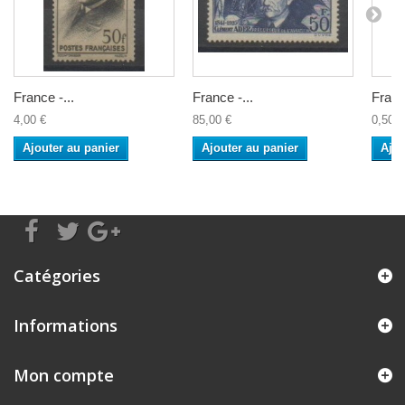
France -...
France -...
France
4,00 €
85,00 €
0,50 €
Ajouter au panier
Ajouter au panier
Ajou
Catégories
Informations
Mon compte