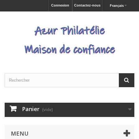
Connexion
Contactez-nous
Français
Panier
(vide)
MENU