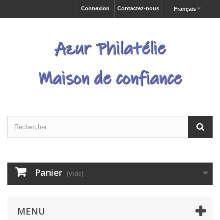
Connexion
Contactez-nous
Français
Panier
(vide)
MENU