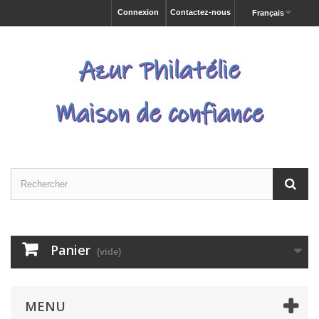
Connexion
Contactez-nous
Français
Panier
(vide)
MENU