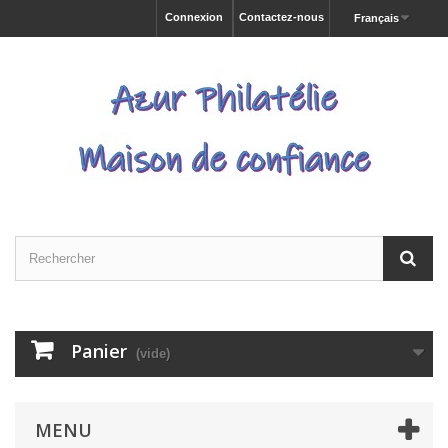
Connexion
Contactez-nous
Français
Panier
(vide)
MENU