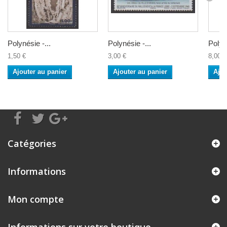
Polynésie -...
Polynésie -...
Polyné
1,50 €
3,00 €
8,00 €
Ajouter au panier
Ajouter au panier
Ajou
Catégories
Informations
Mon compte