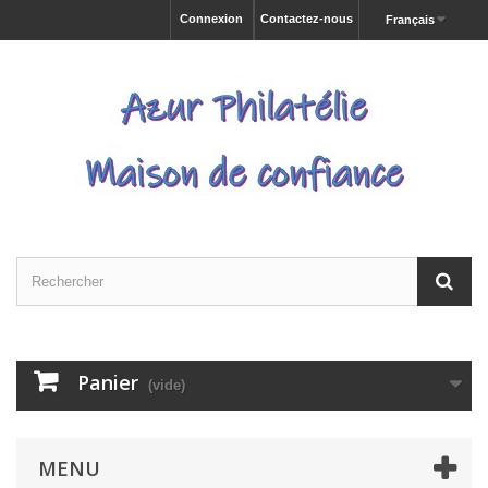
Connexion
Contactez-nous
Français
Panier
(vide)
MENU