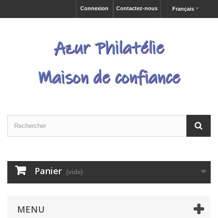
Connexion
Contactez-nous
Français
Panier
(vide)
MENU