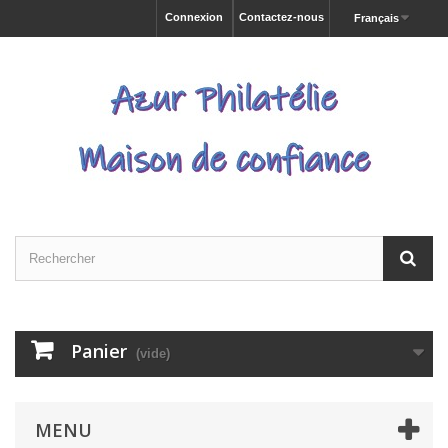
Connexion
Contactez-nous
Français
Panier
(vide)
MENU