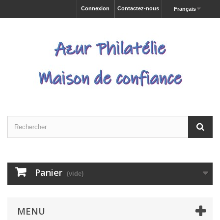
Connexion
Contactez-nous
Français
Panier
(vide)
MENU