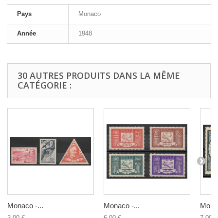
Pays
Monaco
Année
1948
30 AUTRES PRODUITS DANS LA MÊME
CATÉGORIE :
Monaco -...
Monaco -...
Monac
3,00 €
6,00 €
7,00 €