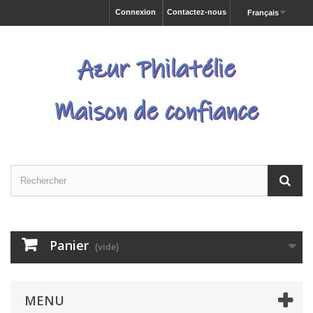
Connexion
Contactez-nous
Français
Panier
(vide)
MENU