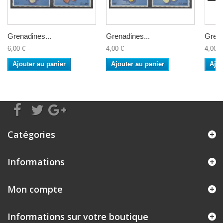
Grenadines...
Grenadines...
Grena
6,00 €
4,00 €
4,00 €
Ajouter au panier
Ajouter au panier
Ajou
Catégories
Informations
Mon compte
Informations sur votre boutique