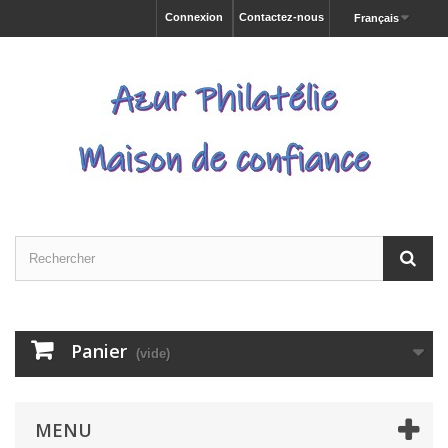
Connexion
Contactez-nous
Français
Panier
(vide)
MENU