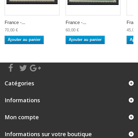
France -...
France -...
France
70,00 €
60,00 €
45,00 
Ajouter au panier
Ajouter au panier
Ajou
Catégories
Informations
Mon compte
Informations sur votre boutique