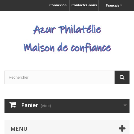
Connexion
Contactez-nous
Français
Panier
(vide)
MENU