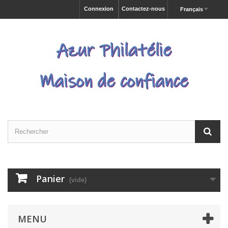
Connexion
Contactez-nous
Français
Panier
(vide)
MENU