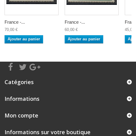
France -...
France -...
France
70,00 €
60,00 €
45,00 
Ajouter au panier
Ajouter au panier
Ajou
Catégories
Informations
Mon compte
Informations sur votre boutique